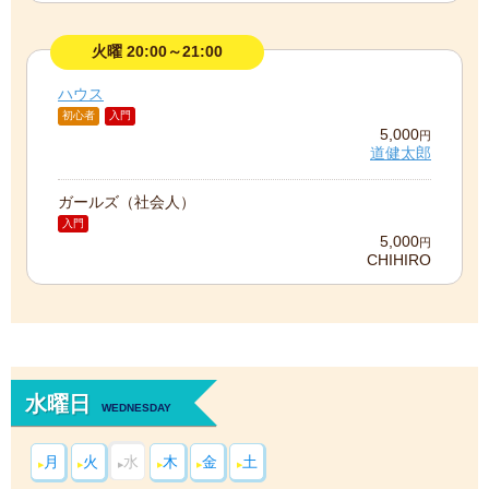
火曜 20:00～21:00
ハウス
初心者
入門
5,000
円
道健太郎
ガールズ（社会人）
入門
5,000
円
CHIHIRO
水曜日
WEDNESDAY
月
火
水
木
金
土