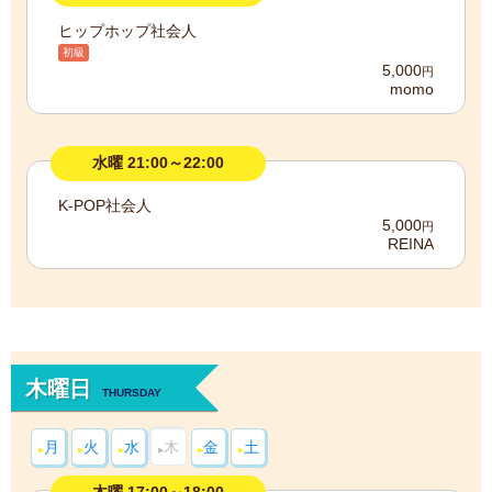
ヒップホップ社会人
初級
5,000
円
momo
水曜 21:00～22:00
K-POP社会人
5,000
円
REINA
木曜日
THURSDAY
月
火
水
木
金
土