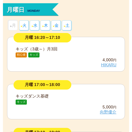
月曜日
MONDAY
月
火
水
木
金
土
月曜 16:20～17:10
キッズ（3歳～）月3回
初心者
キッズ
4,000
円
HIKARU
月曜 17:00～18:00
キッズダンス基礎
キッズ
5,000
円
向野優介